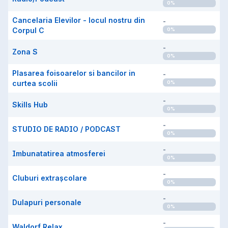
0
%
Cancelaria Elevilor - locul nostru din
-
Corpul C
0
%
-
Zona S
0
%
Plasarea foisoarelor si bancilor in
-
curtea scolii
0
%
-
Skills Hub
0
%
-
STUDIO DE RADIO / PODCAST
0
%
-
Imbunatatirea atmosferei
0
%
-
Cluburi extrașcolare
0
%
-
Dulapuri personale
0
%
-
Waldorf Relax