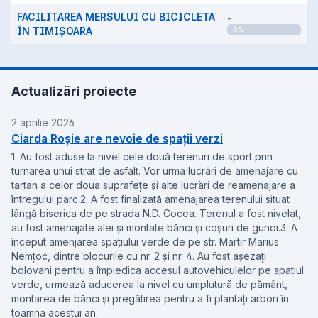
FACILITAREA MERSULUI CU BICICLETA
-
ÎN TIMIȘOARA
0
%
Actualizări proiecte
2 aprilie 2026
Ciarda Roșie are nevoie de spații verzi
1. Au fost aduse la nivel cele două terenuri de sport prin
turnarea unui strat de asfalt. Vor urma lucrări de amenajare cu
tartan a celor doua suprafețe și alte lucrări de reamenajare a
întregului parc.2. A fost finalizată amenajarea terenului situat
lângă biserica de pe strada N.D. Cocea. Terenul a fost nivelat,
au fost amenajate alei și montate bănci și coșuri de gunoi.3. A
început amenjarea spațiului verde de pe str. Martir Marius
Nemțoc, dintre blocurile cu nr. 2 și nr. 4. Au fost așezați
bolovani pentru a împiedica accesul autovehiculelor pe spațiul
verde, urmează aducerea la nivel cu umplutură de pământ,
montarea de bănci și pregătirea pentru a fi plantați arbori în
toamna acestui an.