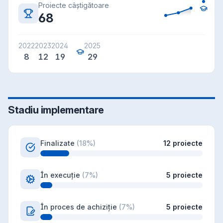
Proiecte câștigătoare
68
2022
2023
2024
2025
8
12
19
29
Stadiu implementare
Finalizate
(
18
%)
12
proiecte
În execuție
(
7
%)
5
proiecte
În proces de achiziție
(
7
%)
5
proiecte