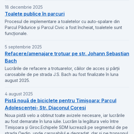
18 decembrie 2025
Toalete publice în parcuri
Procesul de implementare a toaletelor cu auto-spalare din
Parcul Pădurice și Parcul Civic a fost încheiat, toaletele sunt
funcționale.
5 septembrie 2025
Refacere/amenajare trotuar pe str. Johann Sebastian
Bach
Lucrările de refacere a trotuarelor, căilor de acces și părții
carosabile de pe strada J.S. Bach au fost finalizate în luna
august 2025.
4 august 2025
Pistă nouă de biciclete pentru Timișoara; Parcul
Adolescenței- Str. Diaconul Coresi
Noua pistă velo a obtinut toate avizele necesare, iar lucrările
au fost demarate în luna iulie. Lucrăm la legătura velo între
Timișoara și Giroc.Echipele SDM lucrează pe segmentul de pe
strada Oedip, unde carosabilul e degradat, dar și pe tronsonul