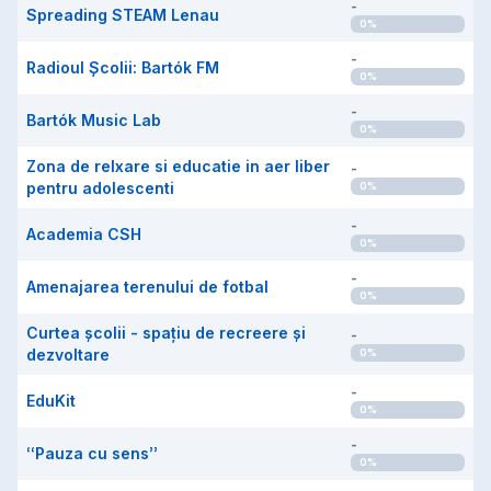
-
Spreading STEAM Lenau
0
%
-
Radioul Școlii: Bartók FM
0
%
-
Bartók Music Lab
0
%
Zona de relxare si educatie in aer liber
-
pentru adolescenti
0
%
-
Academia CSH
0
%
-
Amenajarea terenului de fotbal
0
%
Curtea școlii - spațiu de recreere și
-
dezvoltare
0
%
-
EduKit
0
%
-
“Pauza cu sens”
0
%