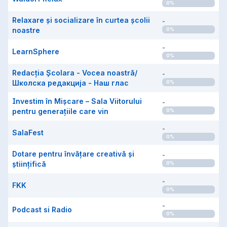
0
%
Relaxare și socializare în curtea școlii
-
noastre
0
%
-
LearnSphere
0
%
Redacția Școlara - Vocea noastră/
-
Школска редакција - Наш глас
0
%
Investim în Mișcare – Sala Viitorului
-
pentru generațiile care vin
0
%
-
SalaFest
0
%
Dotare pentru învățare creativă și
-
științifică
0
%
-
FKK
0
%
-
Podcast si Radio
0
%