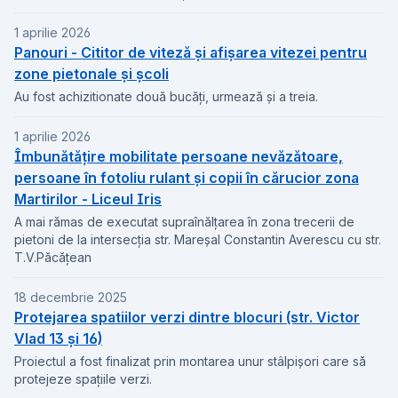
1 aprilie 2026
Panouri - Cititor de viteză și afișarea vitezei pentru
zone pietonale și școli
Au fost achizitionate două bucăți, urmează și a treia.
1 aprilie 2026
Îmbunătățire mobilitate persoane nevăzătoare,
persoane în fotoliu rulant și copii în cărucior zona
Martirilor - Liceul Iris
A mai rămas de executat supraînălțarea în zona trecerii de
pietoni de la intersecția str. Mareșal Constantin Averescu cu str.
T.V.Păcățean
18 decembrie 2025
Protejarea spatiilor verzi dintre blocuri (str. Victor
Vlad 13 și 16)
Proiectul a fost finalizat prin montarea unur stâlpișori care să
protejeze spațiile verzi.