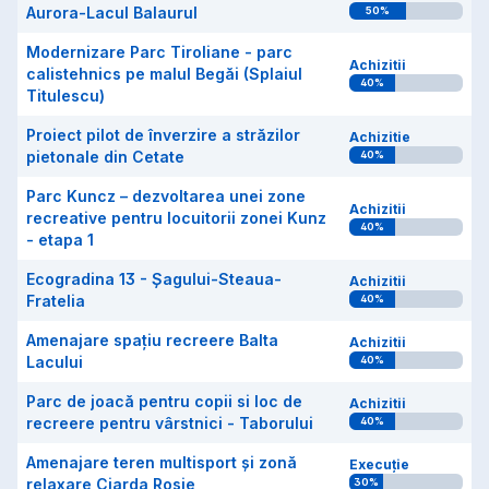
Aurora-Lacul Balaurul
50
%
Modernizare Parc Tiroliane - parc
Achizitii
calistehnics pe malul Begăi (Splaiul
40
%
Titulescu)
Proiect pilot de înverzire a străzilor
Achizitie
pietonale din Cetate
40
%
Parc Kuncz – dezvoltarea unei zone
Achizitii
recreative pentru locuitorii zonei Kunz
40
%
- etapa 1
Ecogradina 13 - Șagului-Steaua-
Achizitii
Fratelia
40
%
Amenajare spațiu recreere Balta
Achizitii
Lacului
40
%
Parc de joacă pentru copii si loc de
Achizitii
recreere pentru vârstnici - Taborului
40
%
Amenajare teren multisport și zonă
Execuție
relaxare Ciarda Roșie
30
%