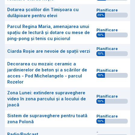
Dotarea școlilor din Timișoara cu
Planificare
dulăpioare pentru elevi
20
%
Parcul Regina Maria, amenajarea unui
Planificare
spațiu de lectură și dotare cu mese de
10
%
ping-pong și tenis cu piciorul
Planificare
Ciarda Roșie are nevoie de spații verzi
10
%
Decorarea cu mozaic ceramic a
jardinierelor de beton și a scărilor de
Planificare
acces - Pod Michelangelo - parcul
10
%
Rozelor
Zona Lunei: extindere supraveghere
Planificare
video în zona parcului și a locului de
10
%
joacă
Sistem de supraveghere pentru toată
Planificare
zona Polonă
10
%
-
Radio/Podcast