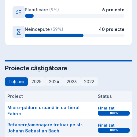
Planificare
(
9
%)
6
proiecte
Neîncepute
(
59
%)
40
proiecte
Proiecte câștigătoare
Toți anii
2025
2024
2023
2022
Proiect
Status
Micro-pădure urbană în cartierul
Finalizat
Fabric
100
%
Refacere/amenajare trotuar pe str.
Finalizat
Johann Sebastian Bach
100
%