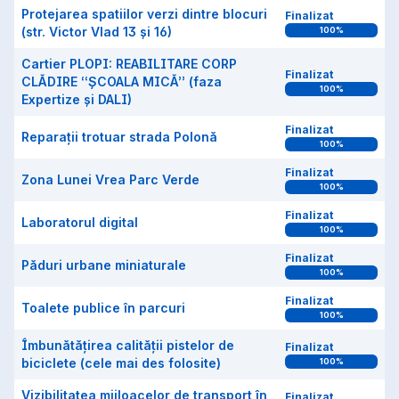
Protejarea spatiilor verzi dintre blocuri
Finalizat
(str. Victor Vlad 13 și 16)
100
%
Cartier PLOPI: REABILITARE CORP
Finalizat
CLĂDIRE “ȘCOALA MICĂ” (faza
100
%
Expertize și DALI)
Finalizat
Reparații trotuar strada Polonă
100
%
Finalizat
Zona Lunei Vrea Parc Verde
100
%
Finalizat
Laboratorul digital
100
%
Finalizat
Păduri urbane miniaturale
100
%
Finalizat
Toalete publice în parcuri
100
%
Îmbunătățirea calității pistelor de
Finalizat
biciclete (cele mai des folosite)
100
%
Vizibilitatea mijloacelor de transport în
Finalizat