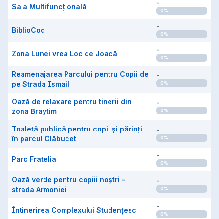
-
Sala Multifuncțională
0
%
-
BiblioCod
0
%
-
Zona Lunei vrea Loc de Joacă
0
%
Reamenajarea Parcului pentru Copii de
-
pe Strada Ismail
0
%
Oază de relaxare pentru tinerii din
-
zona Braytim
0
%
Toaletă publică pentru copii și părinți
-
în parcul Clăbucet
0
%
-
Parc Fratelia
0
%
Oază verde pentru copiii noștri -
-
strada Armoniei
0
%
-
Întinerirea Complexului Studențesc
0
%