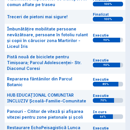
comun aflate pe traseu
100
%
Finalizat
Treceri de pietoni mai sigure!
100
%
Îmbunătățire mobilitate persoane
nevăzătoare, persoane în fotoliu rulant
Executie
și copii în cărucior zona Martirilor -
90
%
Liceul Iris
Pistă nouă de biciclete pentru
Executie
Timișoara; Parcul Adolescenței- Str.
90
%
Diaconul Coresi
Repararea fântânilor din Parcul
Executie
Botanic
85
%
HUB EDUCAȚIONAL COMUNITAR
Executie
INCLUZIV Școală-Familie-Comunitate
70
%
Panouri - Cititor de viteză și afișarea
In curs
vitezei pentru zone pietonale și școli
66
%
Restaurare EchoPeisagistică Lunca
Executie