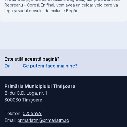
Rebreanu - Coresi. În final, vom avea un culoar velo care va
lega și sudul orașului de malurile Begăi.
Este utilă această pagină?
Da
Ce putem face mai bine?
Primăria Municipiului Timișoara
B-dul C.D. Loga, nr. 1
300030 Timișoara
Telefon:
0256 969
Email:
primariatm@primariatm.ro