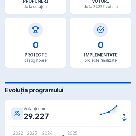
PROPUNERI
VOTURI
de la cetățeni
de la 29.227 votanți
0
0
PROIECTE
IMPLEMENTATE
câștigătoare
proiecte finalizate
Evoluția programului
Votanți unici
29.227
2022
2023
2024
2025