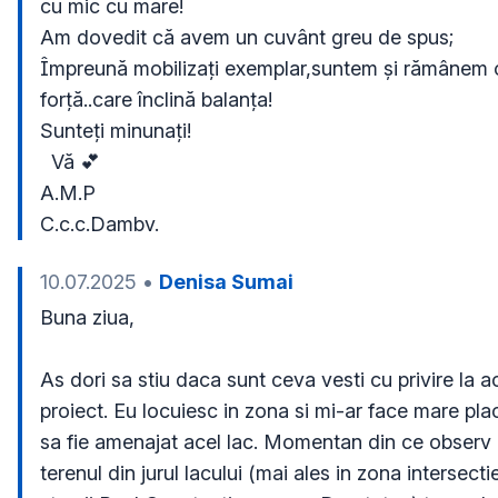
cu mic cu mare!

Am dovedit că avem un cuvânt greu de spus; 
Împreună mobilizați exemplar,suntem și rămânem o
forță..care înclină balanța!

Sunteți minunați!

  Vă 💕

A.M.P

C.c.c.Dambv.
10.07.2025
•
Denisa Sumai
Buna ziua,

As dori sa stiu daca sunt ceva vesti cu privire la ac
proiect. Eu locuiesc in zona si mi-ar face mare plac
sa fie amenajat acel lac. Momentan din ce observ 
terenul din jurul lacului (mai ales in zona intersectiei