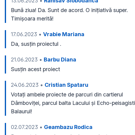
13.06.2023
•
Ranisav Slobodanca
Bună ziua! Da. Sunt de acord. O inițiativă super. 
Timișoara merită!
17.06.2023
•
Vrabie Mariana
Da, susțin proiectul .
21.06.2023
•
Barbu Diana
Susțin acest proiect 
24.06.2023
•
Cristian Spataru
Votați ambele proiecte de parcuri din cartierul 
Dâmboviței, parcul balta Lacului și Echo-peisagisti
Balaurul!
02.07.2023
•
Geambazu Rodica