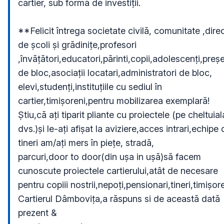
cartier, sub formă de investiții.

**Felicit întrega societate civilă, comunitate ,direct
de școli și grădinițe,profesori

,învățători,educatori,părinti,copii,adolescenți,președ
de bloc,asociații locatari,administratori de bloc,

elevi,studenți,instituțiile cu sediul în 
cartier,timișoreni,pentru mobilizarea exemplară!

Știu,că ați tiparit pliante cu proiectele (pe cheltuiala
dvs.)și le-ați afișat la aviziere,acces intrari,echipe 
tineri am/ați mers în piețe, stradă,

parcuri,door to door(din ușa in ușă)să facem 
cunoscute proiectele cartierului,atât de necesare 
pentru copiii nostrii,nepoți,pensionari,tineri,timișoren
Cartierul Dâmbovița,a răspuns si de această dată 
prezent &
