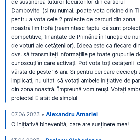
de susținerea tuturor locuitorilor din cartierul 
Dambovitei (si nu numai...poate vota oricine din Tim
pentru a vota cele 2 proiecte de parcuri din zona 
noastră limitrofă (reamintesc faptul că sunt proiect
competitive, finanțate de Primărie în funcție de nu
de voturi ale cetățenilor). Ideea este ca fiecare din
dvs. să transmiteți informațiile pe toate grupurile de
cunoscuți în care activați. Pot vota toți cetățenii  c
vârsta de peste 16 ani. Si pentru cei care decideți 
implicați, nu uitati să votați ambele inițiative de par
din zona noastră. Împreună vom reuși. Votați ambe
proiecte! E atât de simplu!
07.06.2023
•
Alexandru Amariei
O inițiativă binevenită, care are susținere mea!