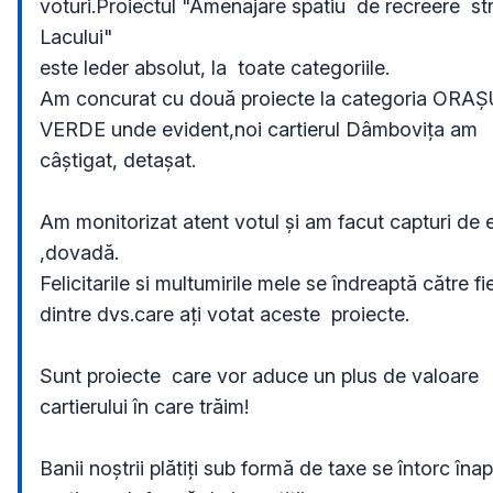
voturi.Proiectul "Amenajare spatiu  de recreere  st
Lacului"

este leder absolut, la  toate categoriile.

Am concurat cu două proiecte la categoria ORAȘ
VERDE unde evident,noi cartierul Dâmbovița am 
câștigat, detașat.

Am monitorizat atent votul și am facut capturi de e
,dovadă.

Felicitarile si multumirile mele se îndreaptă către fi
dintre dvs.care ați votat aceste  proiecte.    

Sunt proiecte  care vor aduce un plus de valoare 
cartierului în care trăim!

Banii noștrii plătiți sub formă de taxe se întorc înapo