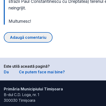
strazii Paul Constantinescu cu Dreptatea) terenul e
neingrijit.

Multumesc!
Adaugă comentariu
Este utilă această pagină?
Da
Ce putem face mai bine?
Primăria Municipiului Timișoara
B-dul C.D. Loga, nr. 1
300030 Timișoara