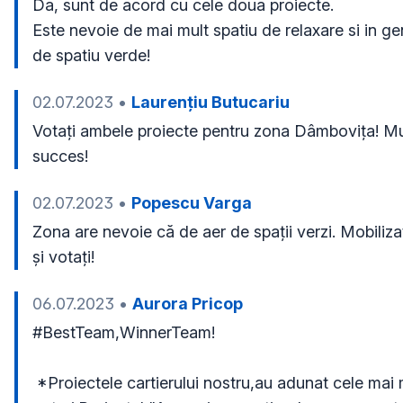
Da, sunt de acord cu cele doua proiecte.

Este nevoie de mai mult spatiu de relaxare si in gen
de spatiu verde!
02.07.2023
•
Laurențiu Butucariu
Votați ambele proiecte pentru zona Dâmbovița! Mul
succes!
02.07.2023
•
Popescu Varga
Zona are nevoie că de aer de spații verzi. Mobilizaț
și votați!
06.07.2023
•
Aurora Pricop
#BestTeam,WinnerTeam!

 *Proiectele cartierului nostru,au adunat cele mai multe  