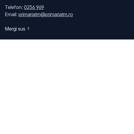
Telefon:
0256 969
Email:
primariatm@primariatm.ro
Mergi sus