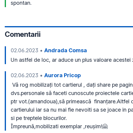
spontan. 
Comentarii
02.06.2023
•
Andrada Comsa
Un astfel de loc, ar aduce un plus valoare acestei
02.06.2023
•
Aurora Pricop
 Vă rog mobilizați tot cartierul , dați share pe paginile 
dvs.personale să faceti cunoscute proiectele cartier
ptr vot.(amandoua),să primească  finanțare.Altfel co
cartierului iar sa nu mai fie nevoiti sa se joace in pa
si pe treptele blocurilor.

Împreună,mobilizati exemplar ,reușim!🤗