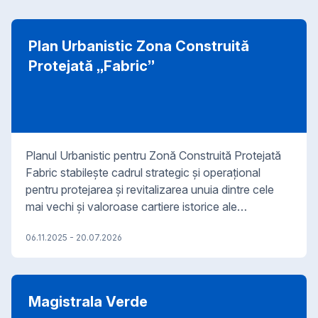
Plan Urbanistic Zona Construită
Protejată „Fabric”
Planul Urbanistic pentru Zonă Construită Protejată
Fabric stabilește cadrul strategic și operațional
pentru protejarea și revitalizarea unuia dintre cele
mai vechi și valoroase cartiere istorice ale
Timișoarei. Documentația tratează patrimoniul
06.11.2025
-
20.07.2026
construit și urban nu doar ca element de conservat,
ci ca infrastructură culturală, economică și socială
care poate genera dezvoltare sustenabilă și viață
urbană activă. Abordarea proiectului pornește de la
Magistrala Verde
analiza țesutului istoric, a diversității funcționale și