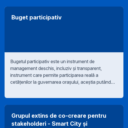
în sine, precum și al viitorului traseu de implementare
a acesteia.
Buget participativ
Bugetul participativ este un instrument de
management deschis, incluziv și transparent,
instrument care permite participarea reală a
cetățenilor la guvernarea orașului, aceștia putând
decide în mod direct cum se va cheltui o sumă clar
definită în acest sens din bugetul Primăriei
Municipiului Timișoara.
Grupul extins de co-creare pentru
stakeholderi - Smart City și