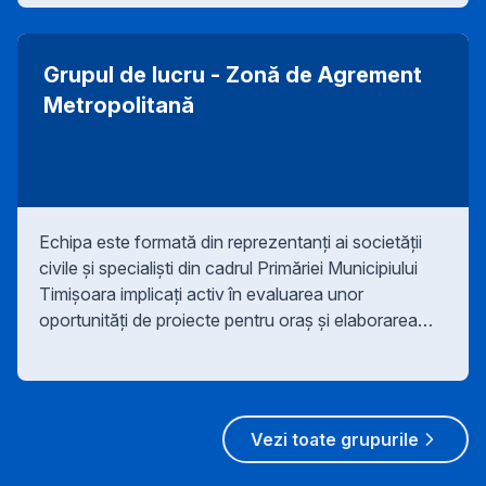
octombrie
2020.https://www.opengovpartnership.org/ogp-
Grupul de lucru - Zonă de Agrement
local/
Metropolitană
Echipa este formată din reprezentanți ai societății
civile și specialiști din cadrul Primăriei Municipiului
Timișoara implicați activ în evaluarea unor
oportunități de proiecte pentru oraș și elaborarea
temelor de proiectare pe baza consultării publice a
specialiștilor în domeniu (organizații, experți),
precum și a publicului țintă specific vizat de acel
proiect sau chiar a publicului larg.
Vezi toate grupurile