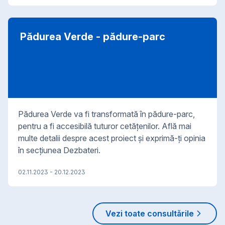
asociate.https://www.primariatm.ro/proiecte-
hcl/1006b31c-7aa5-4ec4-84ef-b113d18857d2
Pădurea Verde - pădure-parc
Pădurea Verde va fi transformată în pădure-parc,
pentru a fi accesibilă tuturor cetățenilor. Află mai
multe detalii despre acest proiect și exprimă-ți opinia
în secțiunea Dezbateri.
02.11.2023
-
20.12.2023
Vezi toate consultările