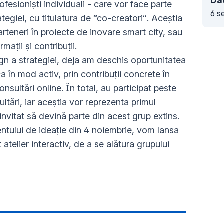
Dat
rofesioniști individuali - care vor face parte
6 s
egiei, cu titulatura de ”co-creatori”. Aceștia
parteneri în proiecte de inovare smart city, sau
rmații și contribuții.
gn a strategiei, deja am deschis oportunitatea
a în mod activ, prin contribuții concrete în
nsultări online. În total, au participat peste
ltări, iar aceștia vor reprezenta primul
 invitat să devină parte din acest grup extins.
ntului de ideație din 4 noiembrie, vom lansa
st atelier interactiv, de a se alătura grupului