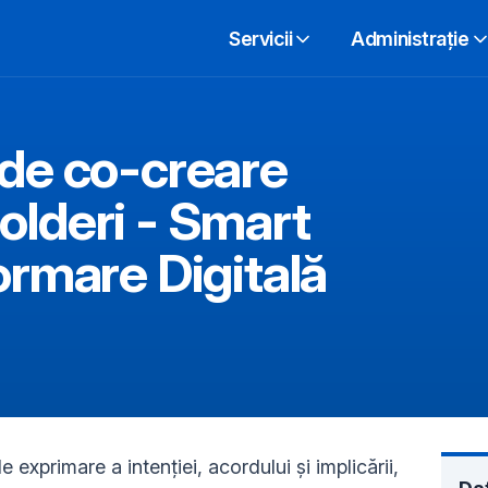
Servicii
Administrație
 de co-creare
olderi - Smart
ormare Digitală
exprimare a intenției, acordului și implicării,