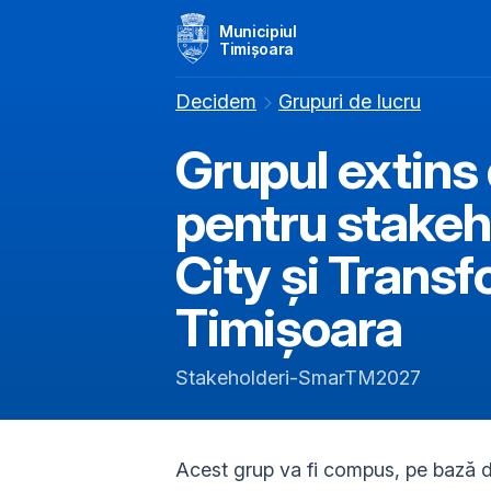
Municipiul
Timișoara
Decidem
Grupuri de lucru
Grupul extins
pentru stakeh
City și Transf
Timișoara
Stakeholderi-SmarTM2027
Acest grup va fi compus, pe bază de 