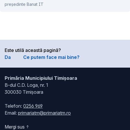
președinte Banat IT
Este utilă această pagină?
Da
Ce putem face mai bine?
Primăria Municipiului Timișoara
B-dul C.D. Loga, nr. 1
300030 Timișoara
Telefon:
0256 969
Email:
primariatm@primariatm.ro
Mergi sus