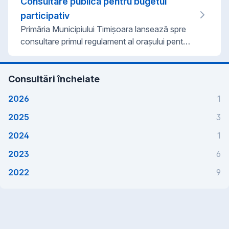
Consultare publică pentru bugetul
procesului de consultare sunt prezentate mai
jos.
participativ
Primăria Municipiului Timișoara lansează spre
consultare primul regulament al orașului pentru
bugetul participativ sub Campania "Timișoara
Decide!".
Consultări încheiate
2026
1
2025
3
2024
1
2023
6
2022
9