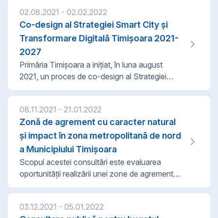
umană, accesibilitate și flexibilitate funcțională,
civila.Rezultat: Planul Local de Acțiune pentru
combaterea provocărilor climatice prin
02.08.2021 - 02.02.2022
Guvernare Deschisă al Municipiului Timișoara
generarea unui microclimat plăcut,
Co-design al Strategiei Smart City și
2022-2023 https://bit.ly/3MIDclw
biodiversitate mai mare și amprentă de carbon
Transformare Digitală Timișoara 2021-
mai mică.
2027
Primăria Timișoara a inițiat, în luna august
2021, un proces de co-design al Strategiei
Smart City și Transformare Digitală Timișoara
2021-2027. Obiectivul acestei inițiative este de
08.11.2021 - 21.01.2022
a stimula, explora și valorifica resursele de
Zonă de agrement cu caracter natural
cunoaștere ale orașului, printr-un proces
organic, transparent, intens consultativ, clar
și impact în zona metropolitană de nord
structurat, predictibil și măsurabil. Acesta va fi
a Municipiului Timișoara
ancorat in realitatea orașului Timișoara, și va
Scopul acestei consultări este evaluarea
servi ulterior la implementarea portofoliului de
oportunității realizării unei zone de agrement
proiecte, comunicarea cu mediul socio-
metropolitană. Rezultatele consultării vor sta la
economic, integrarea cu alte strategii sau
baza elaborării temei de proiectare aferentă
promovarea internațională.
03.12.2021 - 05.01.2022
etapei studiului de fezabilitate. Etapele