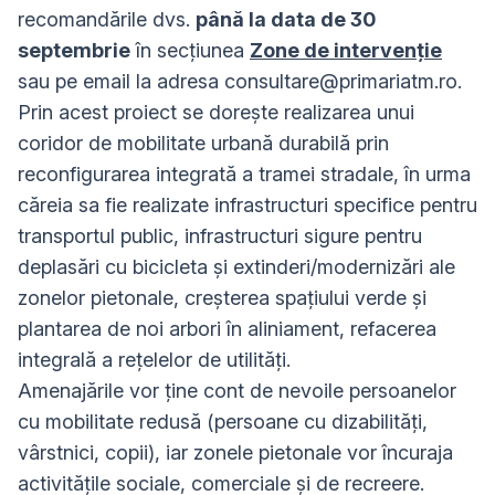
recomandările dvs.
până la data de 30
septembrie
în secțiunea
Zone de intervenție
sau pe email la adresa
consultare@primariatm.ro
.
Prin acest proiect se doreşte realizarea unui
coridor de mobilitate urbană durabilă prin
reconfigurarea integrată a tramei stradale, în urma
căreia sa fie realizate infrastructuri specifice pentru
transportul public, infrastructuri sigure pentru
deplasări cu bicicleta şi extinderi/modernizări ale
zonelor pietonale, creşterea spaţiului verde şi
plantarea de noi arbori în aliniament, refacerea
integrală a reţelelor de utilităţi.
Amenajările vor ține cont de nevoile persoanelor
cu mobilitate redusă (persoane cu dizabilități,
vârstnici, copii), iar zonele pietonale vor încuraja
activitățile sociale, comerciale și de recreere.