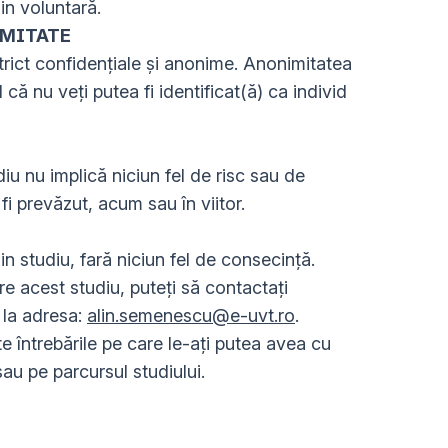
in voluntară.
IMITATE
strict confidențiale și anonime. Anonimitatea
 că nu veți putea fi identificat(ă) ca individ
iu nu implică niciun fel de risc sau de
 fi prevăzut, acum sau în viitor.
n studiu, fară niciun fel de consecință.
re acest studiu, puteți să contactați
 la adresa:
alin.semenescu@e-uvt.ro
.
e întrebările pe care le-ați putea avea cu
sau pe parcursul studiului.