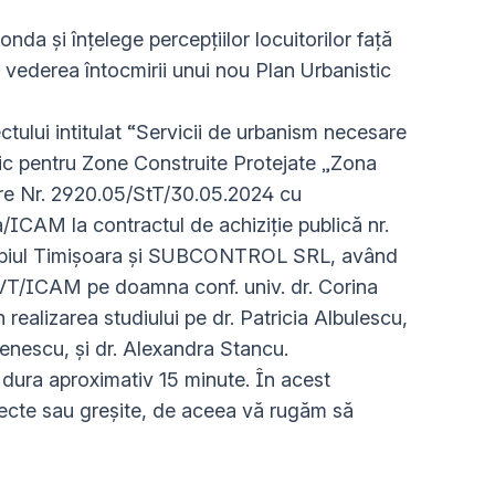
nda și înțelege percepțiilor locuitorilor față
n vederea întocmirii unui nou Plan Urbanistic
ectului intitulat “Servicii de urbanism necesare
tic pentru Zone Construite Protejate „Zona
are Nr. 2920.05/StT/30.05.2024 cu
/ICAM la contractul de achiziție publică nr.
icipiul Timișoara și SUBCONTROL SRL, având
UVT/ICAM pe doamna conf. univ. dr. Corina
n realizarea studiului pe dr. Patricia Albulescu,
enescu, și dr. Alexandra Stancu.
dura aproximativ 15 minute. În acest
recte sau greșite, de aceea vă rugăm să