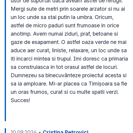
usor de suportat daca aveam astfel de refugii. 
Mergi sute de metri prin soarele arzator si nu ai 
un loc unde sa stai putin la umbra. Oricum, 
astfel de micro paduri sunt frumoase in orice 
anotimp. Avem numai ziduri, praf, betoane si 
gaze de esapament. O astfel oaza verde ne mai 
aduce aer curat, liniste, relaxare, un loc unde sa 
iti incarci mintea si trupul. Imi doresc ca primaria 
sa construiasca in tot orasul astfel de locuri. 
Dumnezeu sa binecuvânteze proiectul acesta si 
sa ia amploare. Mi-ar placea ca Timișoara sa fie 
un oras frumos, curat si cu multe spatii verzi. 
Succes!

10.09.2024
•
Cristina Petrovici