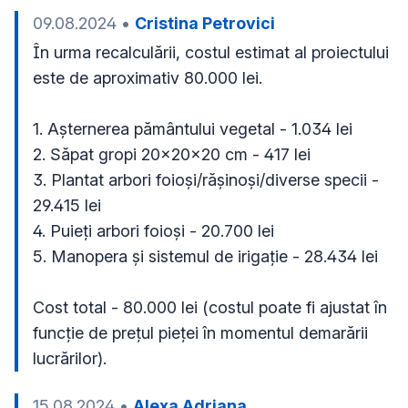
09.08.2024
•
Cristina Petrovici
În urma recalculării, costul estimat al proiectului 
este de aproximativ 80.000 lei.

1. Așternerea pământului vegetal - 1.034 lei

2. Săpat gropi 20×20×20 cm - 417 lei

3. Plantat arbori foioși/rășinoși/diverse specii - 
29.415 lei

4. Puieți arbori foioși - 20.700 lei

5. Manopera și sistemul de irigație - 28.434 lei

Cost total - 80.000 lei (costul poate fi ajustat în 
funcție de prețul pieței în momentul demarării 
lucrărilor).
15.08.2024
•
Alexa Adriana