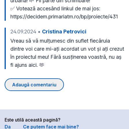
urbană! 🌱 Fii parte din schimbare!

✅ Votează accesând linkul de mai jos: 
https://decidem.primariatm.ro/bp/proiecte/431
24.09.2024
•
Cristina Petrovici
Vreau să vă mulțumesc din suflet fiecăruia 
dintre voi care mi-ați acordat un vot și ați crezut 
în proiectul meu! Fără susținerea voastră, nu aș 
fi ajuns aici. 🫶
Adaugă comentariu
Este utilă această pagină?
Da
Ce putem face mai bine?