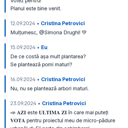
Votez pentru!

Planul este bine venit.
12.09.2024
•
Cristina Petrovici
Mulțumesc, @Simona Drughi! 💚
15.09.2024
•
Eu
De ce costă așa mult plantarea?

Se plantează pomi maturi?
16.09.2024
•
Cristina Petrovici
Nu, nu se plantează arbori maturi.
23.09.2024
•
Cristina Petrovici
📣 𝐀𝐙𝐈 este 𝐔𝐋𝐓𝐈𝐌𝐀 𝐙𝐈 în care mai puteți 
𝐕𝐎𝐓𝐀 pentru proiectul meu de micro-pădure 