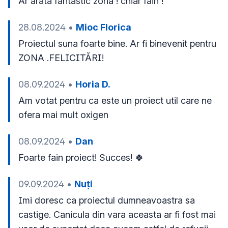
Ar arata fantastic zona ! chiar fain !
28.08.2024
•
Mioc Florica
Proiectul suna foarte bine. Ar fi binevenit pentru 
ZONA .FELICITĂRI!
08.09.2024
•
Horia D.
Am votat pentru ca este un proiect util care ne 
ofera mai mult oxigen
08.09.2024
•
Dan
Foarte fain proiect! Succes! 🍀
09.09.2024
•
Nuți
Imi doresc ca proiectul dumneavoastra sa 
castige. Canicula din vara aceasta ar fi fost mai 