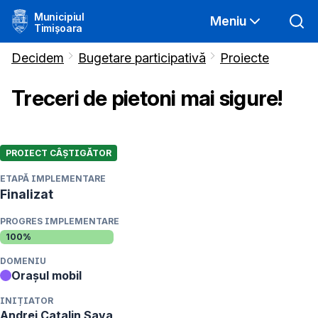
Municipiul
Meniu
Timișoara
Decidem
Bugetare participativă
Proiecte
Treceri de pietoni mai sigure!
PROIECT CÂȘTIGĂTOR
ETAPĂ IMPLEMENTARE
Finalizat
PROGRES IMPLEMENTARE
100
%
DOMENIU
Orașul mobil
INIȚIATOR
Andrei Catalin
Sava