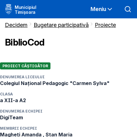
Municipiul
Meniu
Timișoara
Decidem
Bugetare participativă
Proiecte
BiblioCod
PROIECT CÂȘTIGĂTOR
DENUMIREA LICEULUI
Colegiul Național Pedagogic "Carmen Sylva"
CLASA
a XII-a A2
DENUMIREA ECHIPEI
DigiTeam
MEMBRII ECHIPEI
Magheți Amanda , Stan Maria