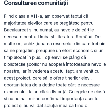
Consultarea comunității
Fiind clasa a XII-a, am observat faptul că 
majoritatea elevilor care se pregătesc pentru 
Bacalaureat şi nu numai, au nevoie de cărţile 
necesare pentru Limba şi Literatura Română. De 
multe ori, achiziţionarea resurselor din care trebuie 
să ne pregătim, preupune un efort economic şi un 
timp alocat în plus. Toţi elevii se plâng că 
bibliotecile şcolilor nu acoperă întotdeauna nevoile 
noastre, iar în vederea acestui fapt, am venit cu 
acest proiect, care să le ofere tinerilor elevi, 
oportunitatea de a deţine toate cărţile necesare 
examenului, la un click distanţă. Colegele de clasă 
şi nu numai, mi-au confirmat importanţa acestui 
proiect şi au validat soluţia mea ca fiind o 