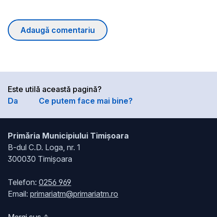
Adaugă comentariu
Este utilă această pagină?
Da
Ce putem face mai bine?
Primăria Municipiului Timișoara
B-dul C.D. Loga, nr. 1
300030 Timișoara
Telefon:
0256 969
Email:
primariatm@primariatm.ro