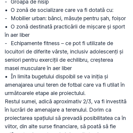
-	Groapă de nisip

•	O zonă de socializare care va fi dotată cu:

-	Mobilier urban: bănci, măsuțe pentru șah, foișor

•	O zonă destinată practicării de mișcare și sport 
în aer liber

-	Echipamente fitness – ce pot fi utilizate de 
locuitori de diferite vârste, inclusiv adolescenți și 
seniori pentru exerciții de echilibru, creșterea 
masei musculare în aer liber

•	În limita bugetului dispoibil se va iniția și 
amenajarea unui teren de fotbal care va fi utilat în 
următoarele etape ale proiectului.

Restul sumei, adică aproximativ 2/3, va fi investită 
în lucrări de amenajare a terenului. Dorim ca 
proiectarea spațiului să prevadă posibilitatea ca în 
viitor, din alte surse financiare, să poată să fie 