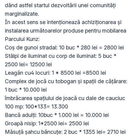
dând astfel startul dezvoltării unei comunități 
marginalizate.

În acest sens se intenționează achiziționarea și 
instalarea următoarelor produse pentru mobilarea 
Parcului Kunz:

Coș de gunoi stradal: 10 buc * 280 lei = 2800 lei

Stâlpi de iluminat cu corp de iluminat: 5 buc * 
2500 lei= 12500 lei

Leagăn cu4 locuri: 1 * 8500 lei =8500 lei

Complex de jocă cu tobogan și spații de cățărare: 
1 buc * 10.000 lei

îmbrăcarea spațiului de joacă cu dale de cauciuc 
100 mp: 100*133= 13.300 

Bancă adulți: 10buc * 1.000 lei = 10.000 lei

Groapă nisip: 1*2500 lei= 2500 lei

Măsuță șahcu băncuțe: 2 buc * 1355 lei= 2710 lei
