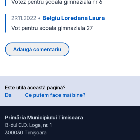
Votez pentru școală gimnazială nr 6
29.11.2022
•
Belgiu Loredana Laura
Vot pentru scoala gimnaziala 27
Adaugă comentariu
Este utilă această pagină?
Da
Ce putem face mai bine?
Primăria Municipiului Timișoara
B-dul C.D. Loga, nr. 1
300030 Timișoara