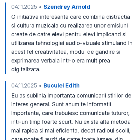
04.11.2025
•
Szendrey Arnold
O initiativa interesanta care combina distractia 
si cultura muzicala cu realizarea unor emisiuni 
create de catre elevi pentru elevi implicand si 
utilizarea tehnologiei audio-vizuale stimuland in 
acest fel creativitatea, modul de gandire si 
exprimarea verbala intr-o era mult prea 
digitalizata.
04.11.2025
•
Buculei Edith
Eu as sublinia importanta comunicarii stirilor de 
interes general. Sunt anumite informatii 
importante, care trebuiesc comunicate tuturor, 
intr-un timp foarte scurt. Nu exista alta metoda 
mai rapida si mai eficienta, decat radioul scolii, 
care poate fi auzit de catre toata lumea, din 