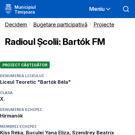
Municipiul
Meniu
Timișoara
Decidem
Bugetare participativă
Proiecte
Radioul Școlii: Bartók FM
PROIECT CÂȘTIGĂTOR
DENUMIREA LICEULUI
Liceul Teoretic "Bartók Béla"
CLASA
X.
DENUMIREA ECHIPEI
Hírmanók
MEMBRII ECHIPEI
Kiss Réka, Buculei Yana Eliza, Szendrey Beatrix