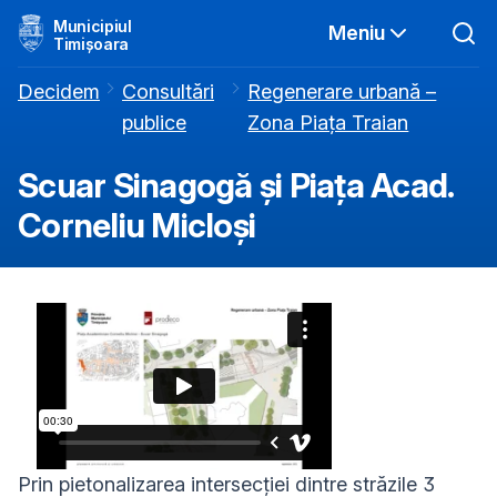
Municipiul
Meniu
Timișoara
Decidem
Consultări
Regenerare urbană –
publice
Zona Piața Traian
Scuar Sinagogă și Piața Acad.
Corneliu Micloși
Prin pietonalizarea intersecției dintre străzile 3