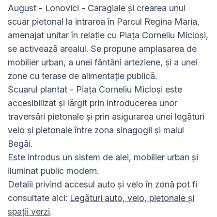
August - Lonovici - Caragiale și crearea unui
scuar pietonal la intrarea în Parcul Regina Maria,
amenajat unitar în relație cu Piața Corneliu Micloși,
se activează arealul. Se propune amplasarea de
mobilier urban, a unei fântâni arteziene, și a unei
zone cu terase de alimentație publică.
Scuarul plantat - Piața Corneliu Micloși este
accesibilizat și lărgit prin introducerea unor
traversări pietonale și prin asigurarea unei legături
velo și pietonale între zona sinagogii și malul
Begăi.
Este introdus un sistem de alei, mobilier urban și
iluminat public modern.
Detalii privind accesul auto și velo în zonă pot fi
consultate aici:
Legături auto, velo, pietonale și
spații verzi
.