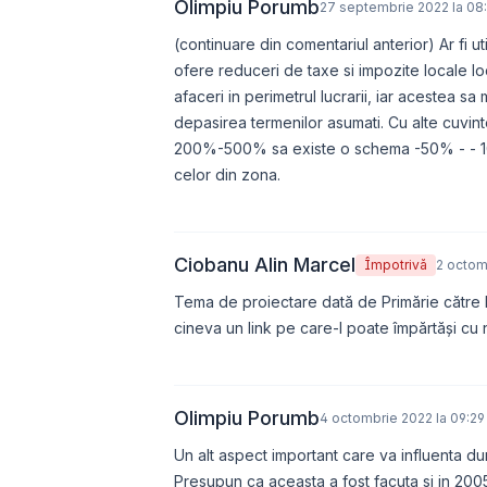
Olimpiu Porumb
27 septembrie 2022 la 08
(continuare din comentariul anterior) Ar fi ut
ofere reduceri de taxe si impozite locale locu
afaceri in perimetrul lucrarii, iar acestea s
depasirea termenilor asumati. Cu alte cuvi
200%-500% sa existe o schema -50% - - 10
celor din zona.
Ciobanu Alin Marcel
Împotrivă
2 octom
Tema de proiectare dată de Primărie către 
cineva un link pe care-l poate împărtăși cu 
Olimpiu Porumb
4 octombrie 2022 la 09:29
Un alt aspect important care va influenta du
Presupun ca aceasta a fost facuta si in 2005 