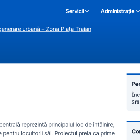
Servicii
Administrație
enerare urbană – Zona Piața Traian
Pe
Înc
Sfâr
centrală reprezintă principalul loc de întâlnire,
Co
pentru locuitorii săi. Proiectul preia ca prime