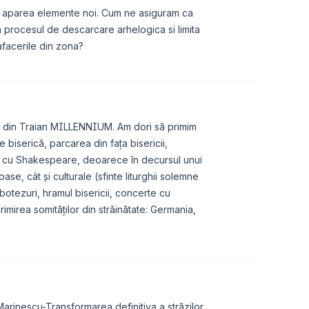
 ar aparea elemente noi. Cum ne asiguram ca
a procesul de descarcare arhelogica si limita
 afacerile din zona?
e din Traian MILLENNIUM. Am dori să primim
 biserică, parcarea din fața bisericii,
rtea cu Shakespeare, deoarece în decursul unui
se, cât și culturale (sfinte liturghii solemne
otezuri, hramul bisericii, concerte cu
primirea somităților din străinătate: Germania,
 Marinescu-Transformarea definitiva a străzilor