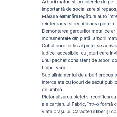
Arborii maturi și jardinierele de pe
importantă de socializare și repaos,
Măsura eliminării legăturii auto în
reintegrarea și reunificarea pieței c
Demontarea gardurilor metalice ar p
monumentele din piață, arborii matu
Colțul nord-estic al pieței se activ
ludice, accesibile, cu jeturi care in
unui pachet consistent de arbori con
timpul verii.
Sub aliniamentul de arbori propus 
intercalate cu locuri de șezut publi
de umbră.
Pietonalizarea pieţei şi reunificarea 
ale cartierului Fabric, într-o form
viaţa oraşului. Caracterul liber şi co