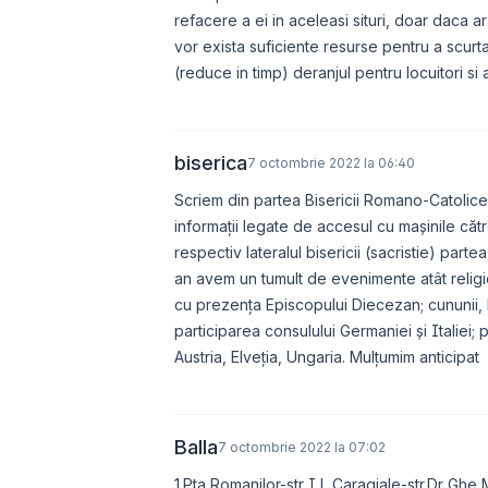
refacere a ei in aceleasi situri, doar daca
vor exista suficiente resurse pentru a scurt
(reduce in timp) deranjul pentru locuitori si
biserica
7 octombrie 2022 la 06:40
Scriem din partea Bisericii Romano-Catolic
informații legate de accesul cu mașinile către
respectiv lateralul bisericii (sacristie) pa
an avem un tumult de evenimente atât religioa
cu prezența Episcopului Diecezan; cununii, b
participarea consulului Germaniei și Italiei; 
Austria, Elveția, Ungaria. Mulțumim anticipat
Balla
7 octombrie 2022 la 07:02
1.Pta Romanilor-str I L Caragiale-str.Dr Ghe