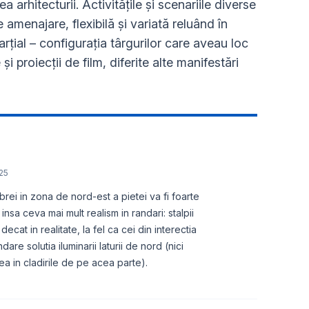
 arhitecturii. Activităţile şi scenariile diverse
 amenajare, flexibilă și variată reluând în
rţial – configuraţia târgurilor care aveau loc
şi proiecţii de film, diferite alte manifestări
25
ei in zona de nord-est a pietei va fi foarte
insa ceva mai mult realism in randari: stalpii
ecat in realitate, la fel ca cei din interectia
dare solutia iluminarii laturii de nord (nici
rea in cladirile de pe acea parte).