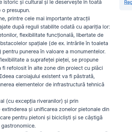
 istoric şi cultural şi le deserveşte în toată
Reg
e o presupun.
ne, printre cele mai importante atracţii
te după reguli stabilite odată cu apariţia lor:
onilor, flexibilitate funcţională, libertate de
stacolelor spaţiale (de ex. intrările în toaleta
c.) pentru punerea în valoare a monumentelor.
lexibilitate a suprafeței pieței, se propune
 fi refolosit în alte zone din proiect cu plăci
Ideea caroiajului existent va fi păstrată,
punerea elementelor de infrastructură tehnică
al (cu excepția riveranilor) și prin
 extinderea și unificarea zonelor pietonale din
are pentru pietoni și bicicliști și se câștigă
r gastronomice.