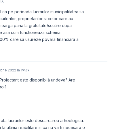
:13
il ca pe perioada lucrarilor municipalitatea sa
itorilor, proprietarilor si celor care au
a mearga pana la gratuitate/scutire dupa
nte asa cum functioneaza schema
0% care sa usureze povara financiara a
brie 2022 la 19:39
Proiectant este disponibilă undeva? Are
noi?
rata lucrarilor este descarcarea arheologica.
la ultima reabilitare si ca nu va fi necesara o