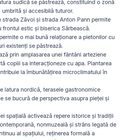
 latura sudică se păstrează, constituind o zonă
 umbrită și accesibilă tuturor.
tre strada Zăvoi și strada Anton Pann permite
u frontul estic și biserica Sârbească.
ermite o mai bună relaționare a pietonilor cu
ri existenți se păstrează.
ează prin amplasarea unei fântâni arteziene
vită copiii sa interacționeze cu apa. Plantarea
tribuie la îmbunătățirea microclimatului în
pe latura nordică, terasele gastronomice
ce se bucură de perspectiva asupra pieței și
ei spaţială activează repere istorice şi tradiţii
ă contemporană, nonmuzeală şi strâns legată de
ntinuu al spaţiului, reţinerea formală a