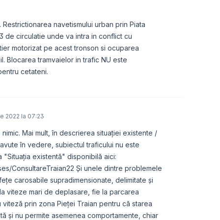
. Restrictionarea navetismului urban prin Piata
3 de circulatie unde va intra in conflict cu
rutier motorizat pe acest tronson si ocuparea
il. Blocarea tramvaielor in trafic NU este
pentru cetateni.
e 2022 la 07:23
nimic. Mai mult, în descrierea situației existente /
i avute în vedere, subiectul traficului nu este
 "Situația existentă" disponibilă aici:
ses/ConsultareTraian22 Și unele dintre problemele
afețe carosabile supradimensionate, delimitate și
la viteze mari de deplasare, fie la parcarea
 viteză prin zona Pieței Traian pentru că starea
astă și nu permite asemenea comportamente, chiar