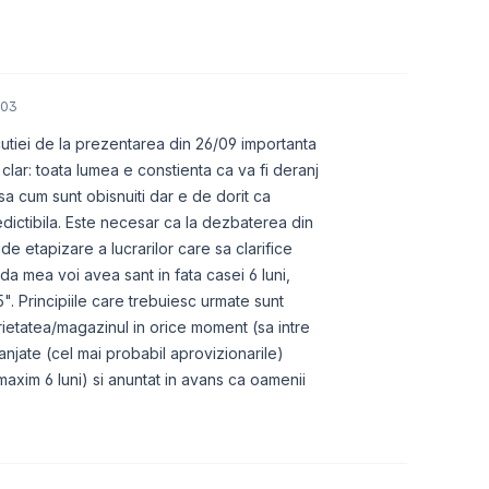
:03
cutiei de la prezentarea din 26/09 importanta
t clar: toata lumea e constienta ca va fi deranj
sa cum sunt obisnuiti dar e de dorit ca
edictibila. Este necesar ca la dezbaterea din
 etapizare a lucrarilor care sa clarifice
ada mea voi avea sant in fata casei 6 luni,
". Principiile care trebuiesc urmate sunt
rietatea/magazinul in orice moment (sa intre
ranjate (cel mai probabil aprovizionarile)
maxim 6 luni) si anuntat in avans ca oamenii