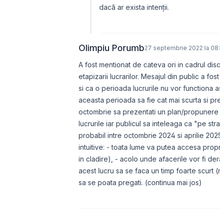
dacă ar exista intenții.
Olimpiu Porumb
27 septembrie 2022 la 08
A fost mentionat de cateva ori in cadrul dis
etapizarii lucrarilor. Mesajul din public a fos
si ca o perioada lucrurile nu vor functiona a
aceasta perioada sa fie cat mai scurta si pr
octombrie sa prezentati un plan/propunere de
lucrurile iar publicul sa inteleaga ca "pe str
probabil intre octombrie 2024 si aprilie 2025
intuitive: - toata lume va putea accesa prop
in cladire), - acolo unde afacerile vor fi de
acest lucru sa se faca un timp foarte scurt (
sa se poata pregati. (continua mai jos)