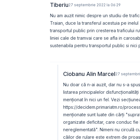
Tiberiu
27 septembrie 2022 la 06:29
Nu am auzit nimic despre un studiu de trafic
Traian, duce la transferul acestuia pe inelul 
transportul public prin cresterea traficului 
liniei cale de tramvai care se afla in carosab
sustenabila pentru transportul public si nici 
Ciobanu Alin Marcel
27 septembri
Nu doar că n-ai auzit, dar nu s-a spus 
listarea principalelor disfuncționalităț
menționat în nici un fel. Vezi secțiunea
https://decidem.primariatm.ro/proces
menționate sunt luate din cărți "supr
organizate deficitar, care conduc fie 
nereglementată". Nimeni nu circulă cu
căilor de rulare este extrem de pro