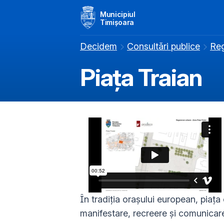
Municipiul
Timișoara
Decidem
Consultări publice
Reg
Piața Traian
În tradiţia oraşului european, piaţa 
manifestare, recreere şi comunicare 