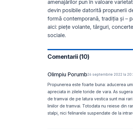
amenajărilor pun în valoare varietatea
devin posibile datorită propunerii de
formă contemporană, tradiţia şi – pa
aici: pieţe volante, târguri, concerte 
sociale.
Comentarii (
10
)
Olimpiu Porumb
26 septembrie 2022 la 20:
Propunerea este foarte buna: aducerea umbr
apreciata in zilele toride de vara. As sugera 
de tramvai de pe latura vestica sunt mai rari d
liniilor de tramvai. Totodata nu reiese din ran
stalpi, nici felinarele suspendate de la intra