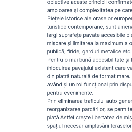
obiective aceste principii confirmate
amploarea şi complexitatea pe car
Pieţele istorice ale oraşelor europe
turistice contemporane, sunt amenaja
largi suprafeţe pavate accesibile piet
mişcare şi limitarea la maximum a ob
publică, firide, garduri metalice et
Pentru o mai bună accesibilitate și f
înlocuirea pavajului existent care va
din piatră naturală de format mare. 
având și un rol funcțional prin dis
pentru evenimente.
Prin eliminarea traficului auto gener
reorganizarea parcărilor, se permite
piață.Astfel crește libertatea de mișc
spațiul necesar amplasării teraselo