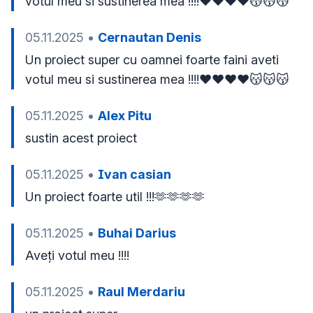
votul meu si sustinerea mea !!!!❤️❤️❤️❤️😽😽😽
05.11.2025
•
Cernautan Denis
Un proiect super cu oamnei foarte faini aveti 
votul meu si sustinerea mea !!!!❤️❤️❤️❤️😽😽😽
05.11.2025
•
Alex Pitu
sustin acest proiect
05.11.2025
•
Ivan casian
Un proiect foarte util !!!🫶🫶🫶🫶
05.11.2025
•
Buhai Darius
05.11.2025
•
Raul Merdariu