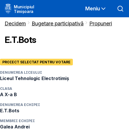
Municipiul
Meniu
Timișoara
Decidem
Bugetare participativă
Propuneri
E.T.Bots
PROIECT SELECTAT PENTRU VOTARE
DENUMIREA LICEULUI
Liceul Tehnologic Electrotimiș
CLASA
A X-a B
DENUMIREA ECHIPEI
E.T.Bots
MEMBRII ECHIPEI
Galea Andrei
