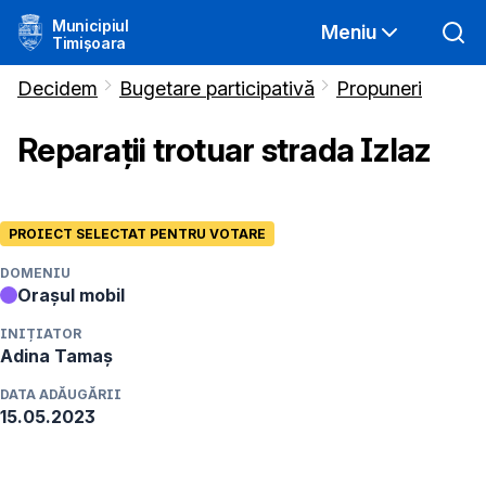
Municipiul
Meniu
Timișoara
Decidem
Bugetare participativă
Propuneri
Reparații trotuar strada Izlaz
PROIECT SELECTAT PENTRU VOTARE
DOMENIU
Orașul mobil
INIȚIATOR
Adina
Tamaș
DATA ADĂUGĂRII
15.05.2023