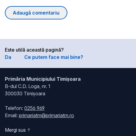
Adaugă comentariu
Este utilă această pagină?
Da
Ce putem face mai bine?
Primăria Municipiului Timișoara
B-dul C.D. Loga, nr. 1
300030 Timișoara
Telefon:
0256 969
Email:
primariatm@primariatm.ro
Mergi sus