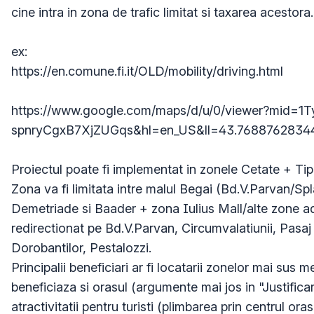
cine intra in zona de trafic limitat si taxarea acestora.

ex:

https://en.comune.fi.it/OLD/mobility/driving.html

https://www.google.com/maps/d/u/0/viewer?mid=
spnryCgxB7XjZUGqs&hl=en_US&ll=43.7688762834
Proiectul poate fi implementat in zonele Cetate + Tipo
Zona va fi limitata intre malul Begai (Bd.V.Parvan/Splai
Demetriade si Baader + zona Iulius Mall/alte zone adiac
redirectionat pe Bd.V.Parvan, Circumvalatiunii, Pasaj 
Dorobantilor, Pestalozzi.

Principalii beneficiari ar fi locatarii zonelor mai sus m
beneficiaza si orasul (argumente mai jos in "Justificare
atractivitatii pentru turisti (plimbarea prin centrul oras