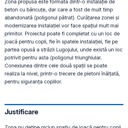
Zona propusă este formată dintr-o instalație de 
beton cu băncuțe, dar care a fost de mult timp 
abandonată (poligonul pătrat). Curățarea zonei și 
modernizarea instalației vor face spațiul mult mai 
primitor. Proiectul poate fi completat cu un loc de 
joacă pentru copii, fie în spatele instalației, fie pe 
partea opusă a străzii Lugojului, unde există un loc 
potrivit pentru asta (poligonul triunghiular. 
Conexiunea dintre cele două spații se poate 
realiza la nivel, printr-o trecere de pietoni înălțată, 
pentru siguranța copiilor.
Justificare
Zona nu deține niciun spațiu de joacă pentru copii 