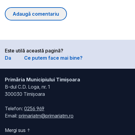
Adaugă comentariu
Este utilă această pagină?
Da
Ce putem face mai bine?
Primăria Municipiului Timișoara
B-dul C.D. Loga, nr. 1
300030 Timișoara
Telefon:
0256 969
Email:
primariatm@primariatm.ro
Mergi sus