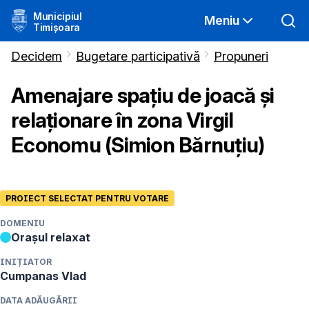
Municipiul
Meniu
Timișoara
Decidem
Bugetare participativă
Propuneri
Amenajare spațiu de joacă și
relaționare în zona Virgil
Economu (Simion Bărnuțiu)
PROIECT SELECTAT PENTRU VOTARE
DOMENIU
Orașul relaxat
INIȚIATOR
Cumpanas
Vlad
DATA ADĂUGĂRII