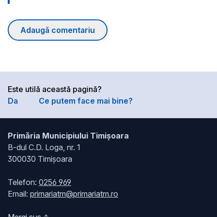
Adaugă comentariu
Este utilă această pagină?
Da
Ce putem face mai bine?
Primăria Municipiului Timișoara
B-dul C.D. Loga, nr. 1
300030 Timișoara
Telefon:
0256 969
Email:
primariatm@primariatm.ro