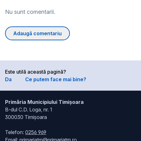
Nu sunt comentarii.
Adaugă comentariu
Este utilă această pagină?
Da
Ce putem face mai bine?
Primăria Municipiului Timișoara
B-dul C.D. Loga, nr. 1
300030 Timișoara
Telefon:
0256 969
Email:
primariatm@primariatm.ro