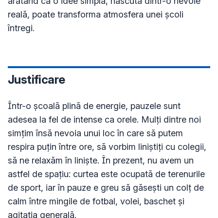
arătând că o idee simplă, născută dintr-o nevoie 
reală, poate transforma atmosfera unei școli 
Justificare
Într-o școală plină de energie, pauzele sunt 
adesea la fel de intense ca orele. Mulți dintre noi 
simțim însă nevoia unui loc în care să putem 
respira puțin între ore, să vorbim liniștiți cu colegii, 
să ne relaxăm în liniște. În prezent, nu avem un 
astfel de spațiu: curtea este ocupată de terenurile 
de sport, iar în pauze e greu să găsești un colț de 
calm între mingile de fotbal, volei, baschet și 
agitația generală.
