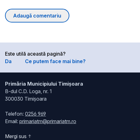
Adaugă comentariu
Este utilă această pagină?
Da
Ce putem face mai bine?
Primăria Municipiului Timișoara
B-dul C.D. Loga, nr. 1
300030 Timișoara
Telefon:
0256 969
Email:
primariatm@primariatm.ro
Mergi sus