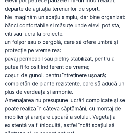
elevii pot petrece pauzele într-un mod relaxat, 
departe de agitația terenurilor de sport.

Ne imaginăm un spațiu simplu, dar bine organizat:

bănci confortabile și măsuțe unde elevii pot sta, 
citi sau lucra la proiecte;

un foișor sau o pergolă, care să ofere umbră și 
protecție pe vreme rea;

pavaj permeabil sau pietriș stabilizat, pentru a 
putea fi folosit indiferent de vreme;

coșuri de gunoi, pentru întreținere ușoară;

completări de plante rezistente, care să aducă un 
plus de verdeață și armonie.

Amenajarea nu presupune lucrări complicate și se 
poate realiza în câteva săptămâni, cu montaj de 
mobilier și aranjare ușoară a solului. Vegetația 
existentă va fi înlocuită, astfel încât spațiul să 