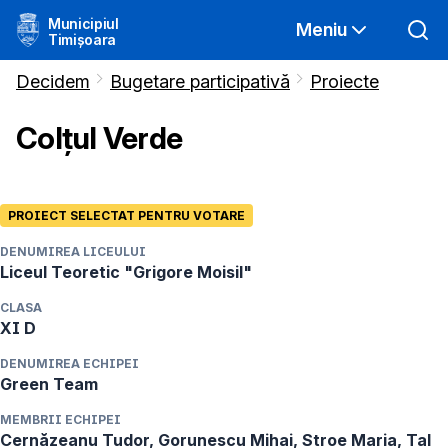
Municipiul
Meniu
Timișoara
Decidem
Bugetare participativă
Proiecte
Colțul Verde
PROIECT SELECTAT PENTRU VOTARE
DENUMIREA LICEULUI
Liceul Teoretic "Grigore Moisil"
CLASA
XI D
DENUMIREA ECHIPEI
Green Team
MEMBRII ECHIPEI
Cernăzeanu Tudor, Gorunescu Mihai, Stroe Maria, Tal 