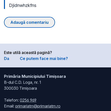
Djidnwhzkfns
Adaugă comentariu
Este utilă această pagină?
Da
Ce putem face mai bine?
Primăria Municipiului Timișoara
B-dul C.D. Loga, nr. 1
300030 Timișoara
Telefon:
0256 969
Email:
primariatm@primariatm.ro