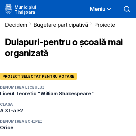
Municipiul
Meniu
Timișoara
Decidem
Bugetare participativă
Proiecte
Dulapuri-pentru o școală mai
organizată
PROIECT SELECTAT PENTRU VOTARE
DENUMIREA LICEULUI
Liceul Teoretic "William Shakespeare"
CLASA
A XI-a F2
DENUMIREA ECHIPEI
Orice