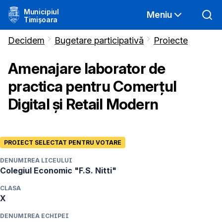
Municipiul
Meniu
Timișoara
Decidem
Bugetare participativă
Proiecte
Amenajare laborator de
practica pentru Comerțul
Digital și Retail Modern
PROIECT SELECTAT PENTRU VOTARE
DENUMIREA LICEULUI
Colegiul Economic "F.S. Nitti"
CLASA
X
DENUMIREA ECHIPEI