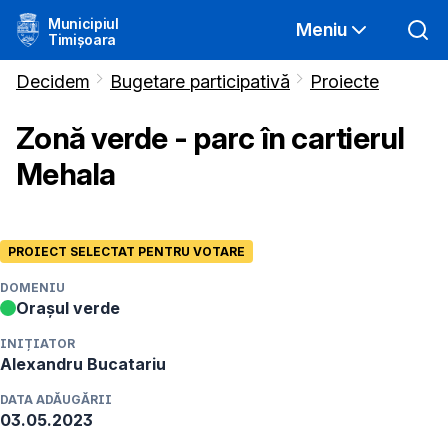
Municipiul
Meniu
Timișoara
Decidem
Bugetare participativă
Proiecte
Zonă verde - parc în cartierul
Mehala
PROIECT SELECTAT PENTRU VOTARE
DOMENIU
Orașul verde
INIȚIATOR
Alexandru
Bucatariu
DATA ADĂUGĂRII
03.05.2023