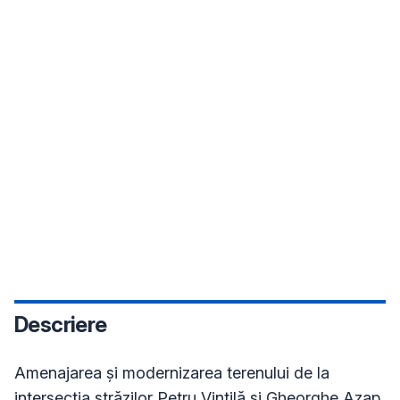
Descriere
Amenajarea și modernizarea terenului de la 
intersecția străzilor Petru Vintilă și Gheorghe Azap.
